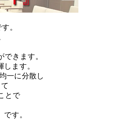
です。
。
ができます。
揮します。
を均一に分散し
して
ことで
』
です。