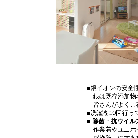
■銀イオンの安全
銀は既存添加物名
皆さんがよくご
■洗濯を10回行
■
除菌・抗ウイル
作業着やユニホー
感染防止に大き