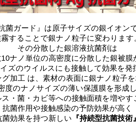
g抗菌ガード』は原子サイズの銀イオン
噴霧することで銀ナノ粒子に変わります
その分散した銀溶液抗菌剤は
10ナノ単位の高密度に分散した銀被膜
ノサイズのウイルスにも接触して効果を発
ング加工 は、素材の表面に銀ナノ粒子
密度のナノサイズの薄い保護膜を形成
ルス・菌・カビ等への接触面積を増やす
抗菌作用や接触感染の予防効果が高く
抗菌効果を持つ新しい
『持続型抗菌技術