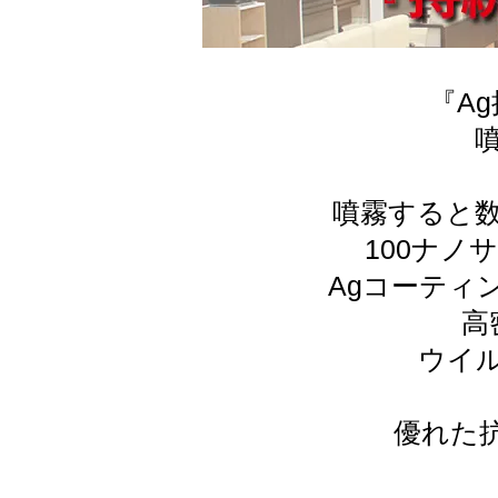
『A
噴霧すると数
100ナ
Agコーティ
高
ウイ
優れた