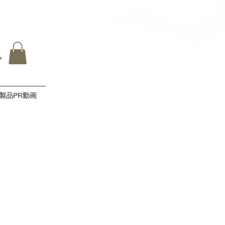
製品PR動画
デスC63sカブリオレとCIVIC typeR
S